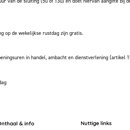
uur van de sluiting (5u of 13u) en doet hiervan aangifte bij
g op de wekelijkse rustdag zijn gratis.
ningsuren in handel, ambacht en dienstverlening (artikel 
dag
ontact & openingsuren
Nuttige links
Onthaal & info