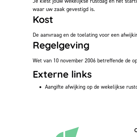
Je kiest jouw wekelijkse rustdag en het start
waar uw zaak gevestigd is.
Kost
De aanvraag en de toelating voor een afwijkin
Regelgeving
Wet van 10 november 2006 betreffende de ope
Externe links
Aangifte afwijking op de wekelijkse rust
C