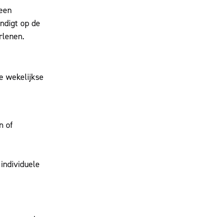
 een
ndigt op de
rlenen.
e wekelijkse
n of
individuele