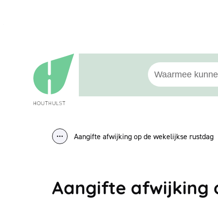
Naar inhoud
Houthulst
Waarmee kunnen w
Aangifte afwijking op de wekelijkse rustdag
Toon alle broodkruimel items
Aangifte afwijking 