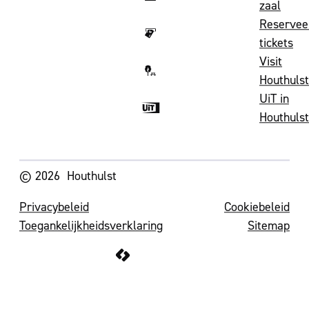
zaal
Reservee
tickets
Visit
Houthulst
UiT in
Houthulst
Volg ons op
© 2026
Houthulst
Privacybeleid
Cookiebeleid
Toegankelijkheidsverklaring
Sitemap
LCP nv 2026 ©