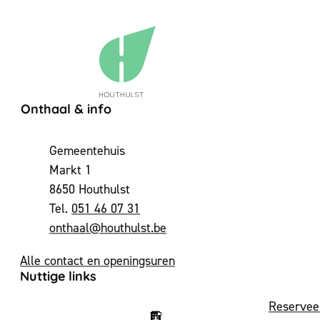
Contact & openingsuren
Onthaal & info
Adres
Gemeentehuis
Markt 1
,
8650
Houthulst
051 46 07 31
E-mail
onthaal
@
houthulst.be
Alle contact en openingsuren
Nuttige links
Reservee