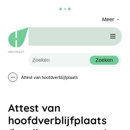
Meer
Naar inhoud
Houthulst
Men
Waarmee kunnen we jou helpen?
Zoeken
Attest van hoofdverblijfplaats
Toon alle broodkruimel items
Attest van
hoofdverblijfplaats