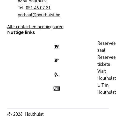
,
8650
Houthulst
051 46 07 31
E-mail
onthaal
@
houthulst.be
Alle contact en openingsuren
Nuttige links
Reservee
zaal
Reservee
tickets
Visit
Houthulst
UiT in
Houthulst
Volg ons op
© 2026
Houthulst