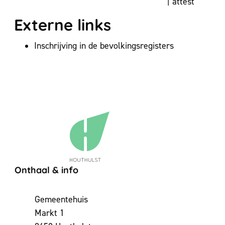
| attest
Externe links
Inschrijving in de bevolkingsregisters
Contact & openingsuren
Onthaal & info
Adres
Gemeentehuis
Markt 1