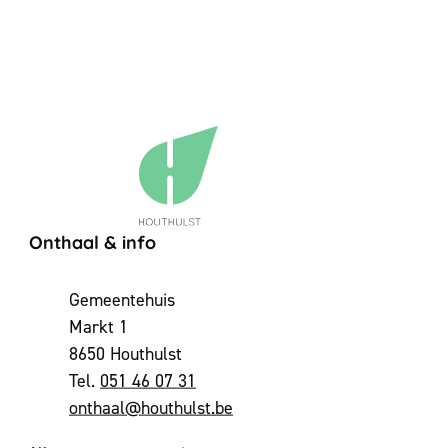
Contact & openingsuren
Onthaal & info
Adres
Gemeentehuis
Markt 1
,
8650
Houthulst
051 46 07 31
E-mail
onthaal
@
houthulst.be