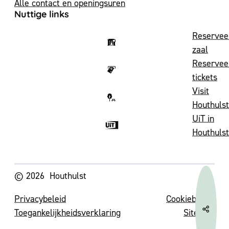
Alle contact en openingsuren
Nuttige links
Reservee
zaal
Reservee
tickets
Visit
Houthulst
UiT in
Houthulst
Volg ons op
© 2026
Houthulst
Privacybeleid
Cookiebeleid
Toegankelijkheidsverklaring
Sitemap
Deel 