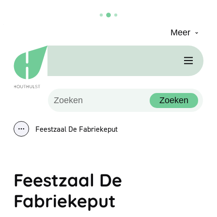
Meer
Naar inhoud
Houthulst
Men
Waarmee kunnen we jou helpen?
Zoeken
Feestzaal De Fabriekeput
Toon alle broodkruimel items
Feestzaal De
Fabriekeput