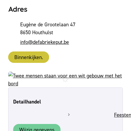
Adres
Adres
Eugène de Grootelaan 47
,
8650
Houthulst
E-mail
info
@
defabriekeput.be
Binnenkijken.
Detailhandel
Feeste
Wijzig gegevens