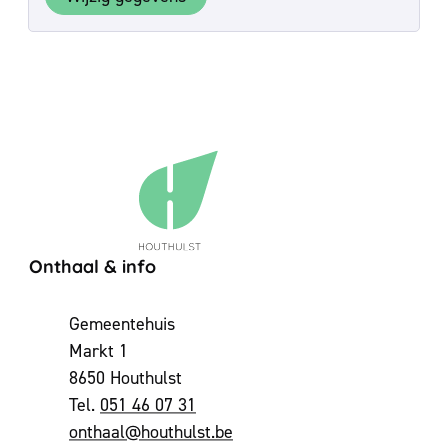
Contact & openingsuren
Onthaal & info
Adres
Gemeentehuis
Markt 1
,
8650
Houthulst
051 46 07 31
E-mail
onthaal
@
houthulst.be