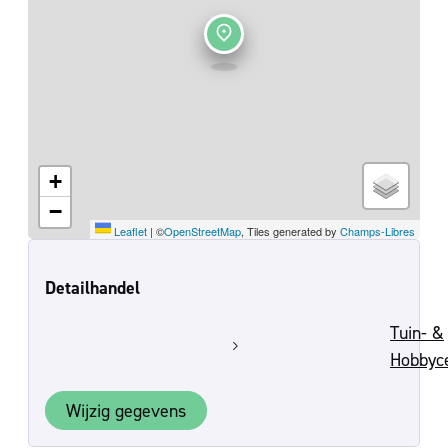
+
−
Leaflet
|
©
OpenStreetMap
, Tiles generated by
Champs-Libres
Detailhandel
Tuin- &
Hobbyc
Wijzig gegevens