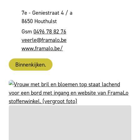
Adres
7e - Geniestraat 4 / a
,
8650
Houthulst
0496 78 82 76
E-mail
veerle
@
framalo.be
Website
www.framalo.be/
Binnenkijken.