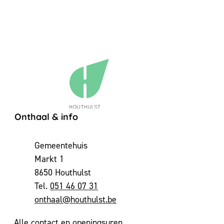
Contact & openingsuren
Onthaal & info
Adres
Gemeentehuis
Markt 1
,
8650
Houthulst
051 46 07 31
E-mail
onthaal
@
houthulst.be
Alle contact en openingsuren