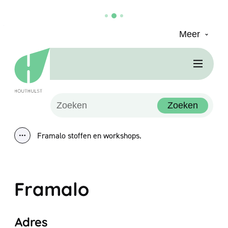
Meer
Naar inhoud
Houthulst
Men
Waarmee kunnen we jou helpen?
Zoeken
Framalo stoffen en workshops.
Toon alle broodkruimel items
Framalo
Adres