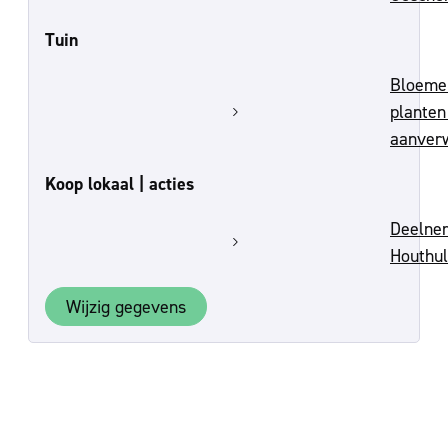
Tuin
Bloeme
planten
aanver
Koop lokaal | acties
Deelne
Houthu
Wijzig gegevens