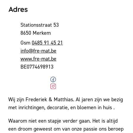
Adres
Adres
Stationsstraat 53
,
8650
Merkem
0485 91 45 21
E-mail
info
@
fre-mat.be
Website
www.fre-mat.be
BTW nr.
BE0774698913
Facebook
Fre-Mat Flowers & Decorations
Instagram
Fre-Mat Flowers & Decorations
Wij zijn Frederiek & Matthias. Al jaren zijn we bezig
met inrichtingen, decoratie, en bloemen in huis .
Waarom niet een stapje verder gaan. Het is altijd
een droom geweest om van onze passie ons beroep