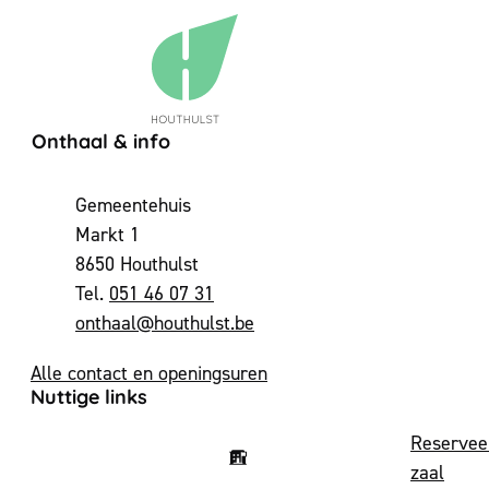
Contact & openingsuren
Onthaal & info
Adres
Gemeentehuis
Markt 1
,
8650
Houthulst
051 46 07 31
E-mail
onthaal
@
houthulst.be
Alle contact en openingsuren
Nuttige links
Reservee
zaal