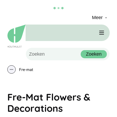
Meer
Naar inhoud
Houthulst
Men
Waarmee kunnen we jou helpen?
Zoeken
Fre-mat
Toon alle broodkruimel items
Fre-Mat Flowers &
Decorations