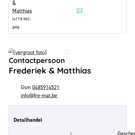
&
Matthias
417,8 Kb
jpeg
Contactpersoon
Frederiek & Matthias
0485914521
E-mail
info
@
fre-mat.be
Detailhandel
Geschen