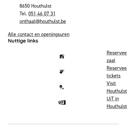
,
8650
Houthulst
051 46 07 31
E-mail
onthaal
@
houthulst.be
Alle contact en openingsuren
Nuttige links
Reservee
zaal
Reservee
tickets
Visit
Houthulst
UiT in
Houthulst
Volg ons op