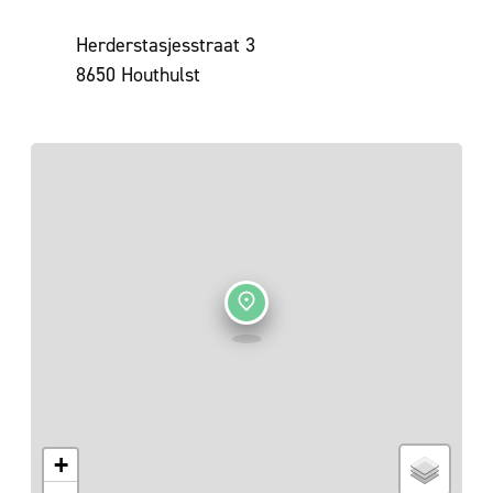
Adres
Herderstasjesstraat 3
,
8650
Houthulst
+