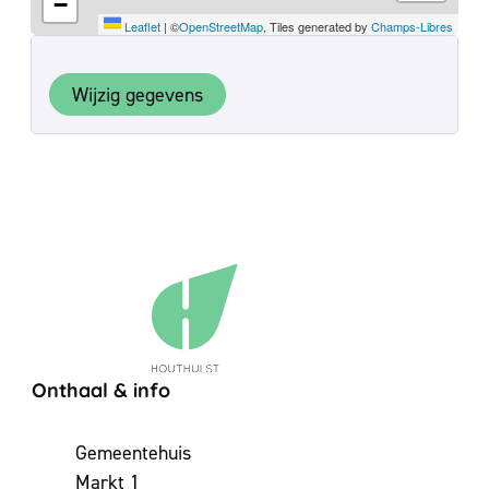
−
Leaflet
|
©
OpenStreetMap
, Tiles generated by
Champs-Libres
Wijzig gegevens
Contact & openingsuren
Onthaal & info
Adres
Gemeentehuis
Markt 1