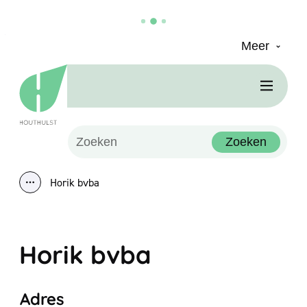
Meer
Naar inhoud
Houthulst
Men
Waarmee kunnen we jou helpen?
Zoeken
Horik bvba
Toon alle broodkruimel items
Horik bvba
Adres