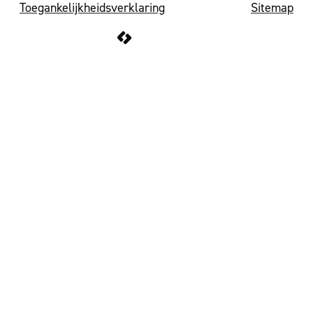
Toegankelijkheidsverklaring
Sitemap
LCP nv 2026 ©