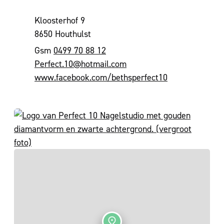
Adres
Kloosterhof 9
,
8650
Houthulst
0499 70 88 12
E-mail
Perfect.10
@
hotmail.com
Website
www.facebook.com/bethsperfect10