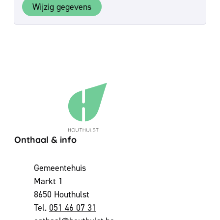
Wijzig gegevens
Contact & openingsuren
Onthaal & info
Adres
Gemeentehuis
Markt 1
,
8650
Houthulst
051 46 07 31