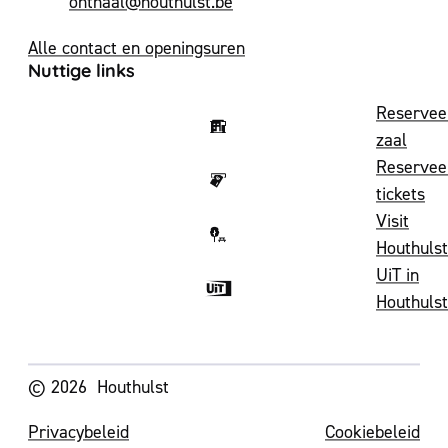
E-mail
onthaal
@
houthulst.be
Alle contact en openingsuren
Nuttige links
Reservee
zaal
Reservee
tickets
Visit
Houthulst
UiT in
Houthulst
Volg ons op
© 2026
Houthulst
Privacybeleid
Cookiebeleid