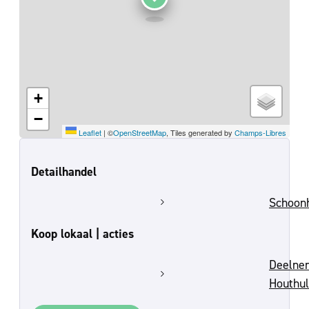
+
−
Leaflet
|
©
OpenStreetMap
, Tiles generated by
Champs-Libres
Detailhandel
Schoon
Koop lokaal | acties
Deelne
Houthu