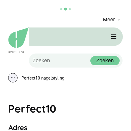
Meer
Naar inhoud
Houthulst
Men
Waarmee kunnen we jou helpen?
Zoeken
Perfect10 nagelstyling
Toon alle broodkruimel items
Perfect10
Adres