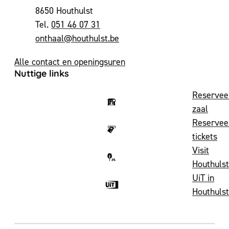
,
8650
Houthulst
051 46 07 31
E-mail
onthaal
@
houthulst.be
Alle contact en openingsuren
Nuttige links
Reservee
zaal
Reservee
tickets
Visit
Houthulst
UiT in
Houthulst
Volg ons op