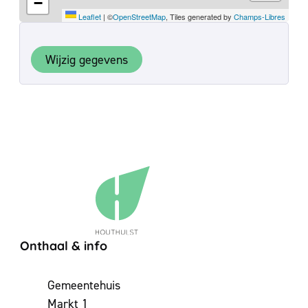
−
Leaflet
|
©
OpenStreetMap
, Tiles generated by
Champs-Libres
Wijzig gegevens
Contact & openingsuren
Onthaal & info
Adres
Gemeentehuis
Markt 1