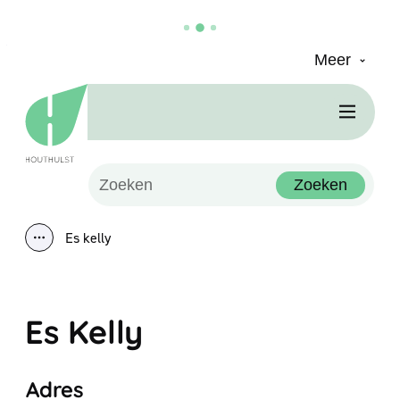
Meer
Naar inhoud
Houthulst
Men
Waarmee kunnen we jou helpen?
Zoeken
Es kelly
Toon alle broodkruimel items
Es Kelly
Adres