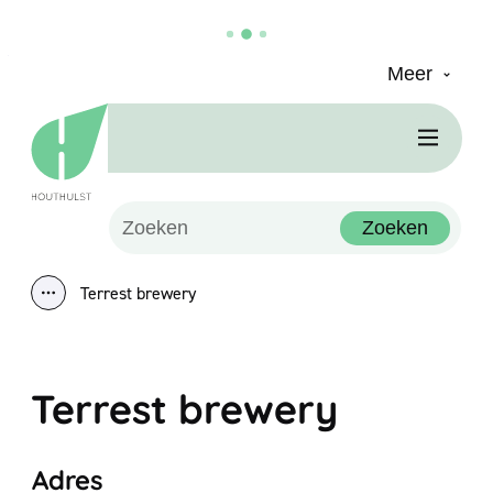
Meer
Naar inhoud
Houthulst
Men
Waarmee kunnen we jou helpen?
Zoeken
Terrest brewery
Toon alle broodkruimel items
Terrest brewery
Adres