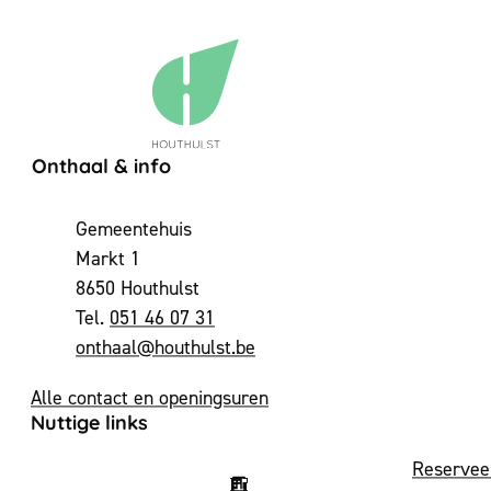
Contact & openingsuren
Onthaal & info
Adres
Gemeentehuis
Markt 1
,
8650
Houthulst
051 46 07 31
E-mail
onthaal
@
houthulst.be
Alle contact en openingsuren
Nuttige links
Reservee