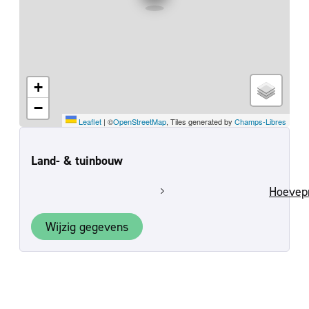
+
−
Leaflet
|
©
OpenStreetMap
, Tiles generated by
Champs-Libres
Land- & tuinbouw
Hoevep
Wijzig gegevens