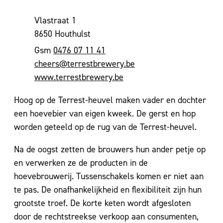
Adres
Vlastraat 1
,
8650
Houthulst
0476 07 11 41
E-mail
cheers
@
terrestbrewery.be
Website
www.terrestbrewery.be
Hoog op de Terrest-heuvel maken vader en dochter
een hoevebier van eigen kweek. De gerst en hop
worden geteeld op de rug van de Terrest-heuvel.
Na de oogst zetten de brouwers hun ander petje op
en verwerken ze de producten in de
hoevebrouwerij. Tussenschakels komen er niet aan
te pas. De onafhankelijkheid en flexibiliteit zijn hun
grootste troef. De korte keten wordt afgesloten
door de rechtstreekse verkoop aan consumenten,