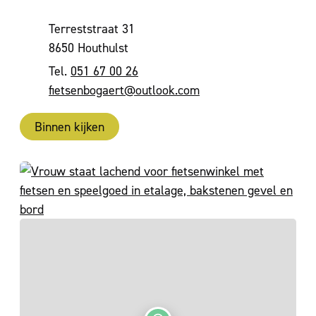
Adres
Terreststraat 31
,
8650
Houthulst
051 67 00 26
E-mail
fietsenbogaert
@
outlook.com
Binnen kijken