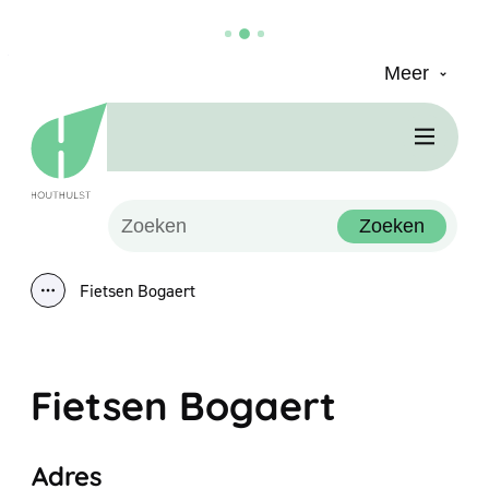
Meer
Naar inhoud
Houthulst
Men
Waarmee kunnen we jou helpen?
Zoeken
Fietsen Bogaert
Toon alle broodkruimel items
Fietsen Bogaert
Adres