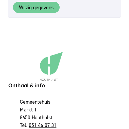
Wijzig gegevens
Contact & openingsuren
Onthaal & info
Adres
Gemeentehuis
Markt 1
,
8650
Houthulst
051 46 07 31