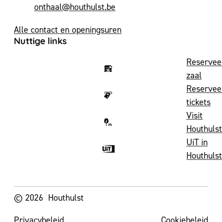
E-mail
onthaal
@
houthulst.be
Alle contact en openingsuren
Nuttige links
Reservee
zaal
Reservee
tickets
Visit
Houthulst
UiT in
Houthulst
Volg ons op
© 2026
Houthulst
Privacybeleid
Cookiebeleid