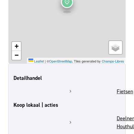
+
−
Leaflet
|
©
OpenStreetMap
, Tiles generated by
Champs-Libres
Detailhandel
Fietsen
Koop lokaal | acties
Deelne
Houthu