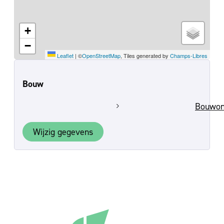
+
−
Leaflet
|
©
OpenStreetMap
, Tiles generated by
Champs-Libres
Bouw
Bouwon
Wijzig gegevens