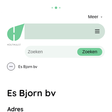
Meer
Naar inhoud
Houthulst
Men
Waarmee kunnen we jou helpen?
Zoeken
Es Bjorn bv
Toon alle broodkruimel items
Es Bjorn bv
Adres