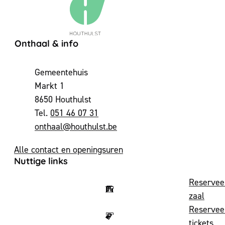
Contact & openingsuren
Onthaal & info
Adres
Gemeentehuis
Markt 1
,
8650
Houthulst
051 46 07 31
E-mail
onthaal
@
houthulst.be
Alle contact en openingsuren
Nuttige links
Reservee
zaal
Reservee
tickets