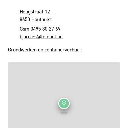
Adres
Heugstraat 12
,
8650
Houthulst
0495 80 27 69
E-mail
bjorn.es
@
telenet.be
Grondwerken en containerverhuur.