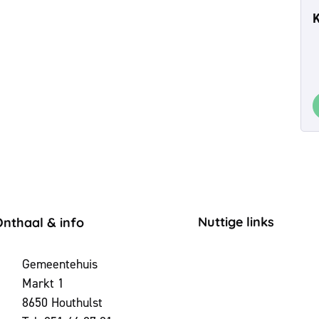
K
ontact & openingsuren
Nuttige links
Onthaal & info
dres
Gemeentehuis
Markt 1
,
8650
Houthulst