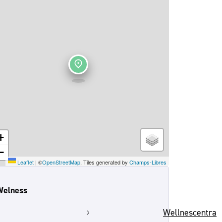
+
−
Leaflet
|
©
OpenStreetMap
, Tiles generated by
Champs-Libres
Welness
Wellnescentra