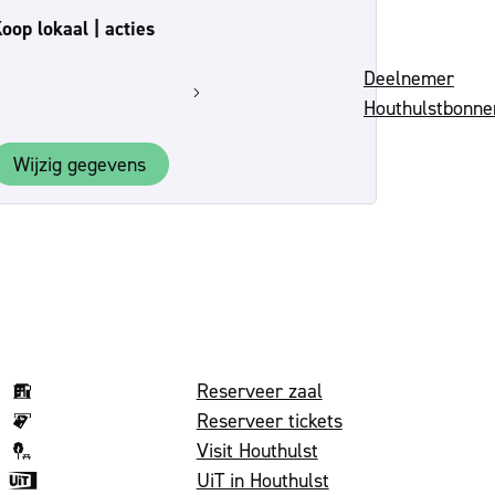
oop lokaal | acties
Deelnemer
Houthulstbonne
Wijzig gegevens
Volg on
Reserveer zaal
Reserveer tickets
Visit Houthulst
UiT in Houthulst