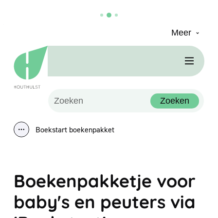
Meer
Naar inhoud
Houthulst
Men
Waarmee kunnen we jou helpen?
Zoeken
Boekstart boekenpakket
Toon alle broodkruimel items
Boekenpakketje voor
baby's en peuters via