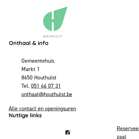
Contact & openingsuren
Onthaal & info
Adres
Gemeentehuis
Markt 1
,
8650
Houthulst
051 46 07 31
E-mail
onthaal
@
houthulst.be
Alle contact en openingsuren
Nuttige links
Reservee
zaal