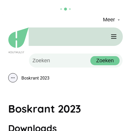
Meer
Naar inhoud
Houthulst
Men
Waarmee kunnen we jou helpen?
Zoeken
Boskrant 2023
Toon alle broodkruimel items
Boskrant 2023
Downloads