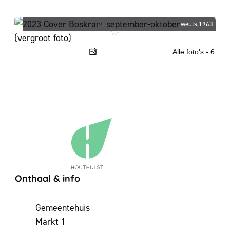
weuts.1963
Alle foto's - 6
Contact & openingsuren
Onthaal & info
Adres
Gemeentehuis
Markt 1