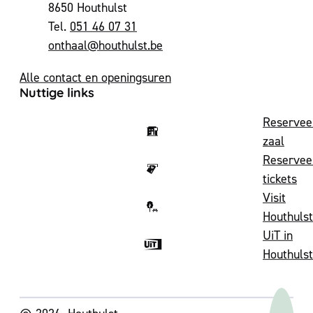
,
8650
Houthulst
051 46 07 31
E-mail
onthaal
@
houthulst.be
Alle contact en openingsuren
Nuttige links
Reservee
zaal
Reservee
tickets
Visit
Houthulst
UiT in
Houthulst
Volg ons op