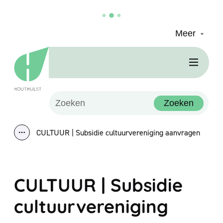
Meer
Naar inhoud
Houthulst
Men
Waarmee kunnen we jou helpen?
Zoeken
CULTUUR | Subsidie cultuurvereniging aanvragen
Toon alle broodkruimel items
CULTUUR | Subsidie
cultuurvereniging