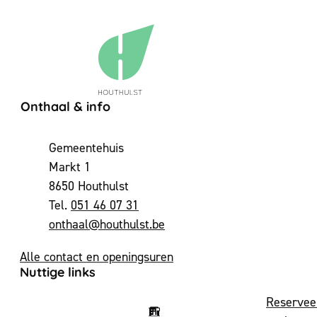
Contact & openingsuren
Onthaal & info
Adres
Gemeentehuis
Markt 1
,
8650
Houthulst
051 46 07 31
E-mail
onthaal
@
houthulst.be
Alle contact en openingsuren
Nuttige links
Reservee