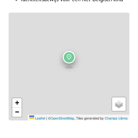
+
−
Leaflet
|
©
OpenStreetMap
, Tiles generated by
Champs-Libres