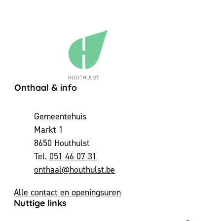
Contact & openingsuren
Onthaal & info
Adres
Gemeentehuis
Markt 1
,
8650
Houthulst
051 46 07 31
E-mail
onthaal
@
houthulst.be
Alle contact en openingsuren
Nuttige links