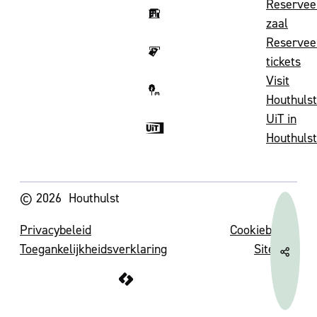
Reservee
zaal
Reservee
tickets
Visit
Houthulst
UiT in
Houthulst
Volg ons op
© 2026
Houthulst
Privacybeleid
Cookiebeleid
Toegankelijkheidsverklaring
Sitemap
Deel 
LCP nv 2026 ©