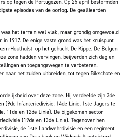
ers op tegen de Portugezen. Op 25 april bestormden
igste episodes van de oorlog. De geallieerden
, was het terrein wel vlak, maar grondig omgewoeld
r in 1917. De enige vaste grond was het kruispunt
em-Houthulst, op het gehucht De Kippe. De Belgen
eze zone hadden vervingen, beijverden zich dag en
tellingen en toegangswegen te verbeteren.
 naar het zuiden uitbreiden, tot tegen Bikschote en
delijkheid over deze zone. Hij verdeelde zijn 3de
 (9de Infanteriedivisie: 14de Linie, 1ste Jagers te
9de, 11de en 12de Linie). De bijgekomen sector
iedivisie (19de en 13de Linie). Tegenover hen
rdivisie, de 1ste Landwehrdivisie en een regiment
tellingen van Draaibank en Wijdendrift geteisterd,