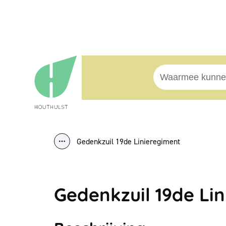
Naar inhoud
Houthulst
Waarmee kunnen w
Gedenkzuil 19de Linieregiment
Toon alle broodkruimel items
Gedenkzuil 19de Li