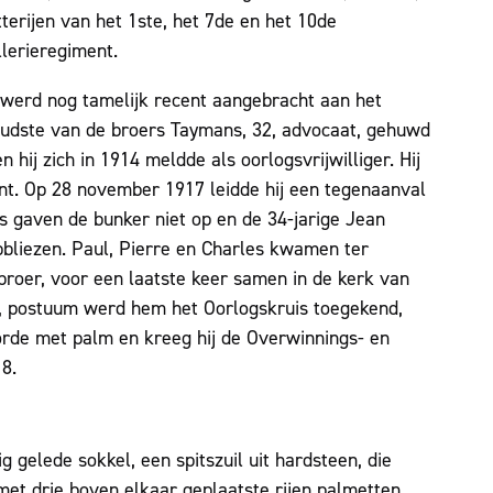
tterijen van het 1ste, het 7de en het 10de
llerieregiment.
werd nog tamelijk recent aangebracht aan het
udste van de broers Taymans, 32, advocaat, gehuwd
hij zich in 1914 meldde als oorlogsvrijwilliger. Hij
ent. Op 28 november 1917 leidde hij een tegenaanval
s gaven de bunker niet op en de 34-jarige Jean
pbliezen. Paul, Pierre en Charles kwamen ter
roer, voor een laatste keer samen in de kerk van
n, postuum werd hem het Oorlogskruis toegekend,
sorde met palm en kreeg hij de Overwinnings- en
8.
 gelede sokkel, een spitszuil uit hardsteen, die
et drie boven elkaar geplaatste rijen palmetten,