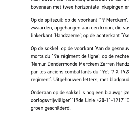
bovenaan met twee horizontale inkepingen en
Op de spitszuil: op de voorkant '19 Merckem', 
zwaarden, opgehangen aan een kroon, die vas
linkerkant 'Handzaeme'; op de achterkant 'Yser'
Op de sokkel: op de voorkant 'Aan de gesneuv
morts du 19e régiment de ligne'; op de rechte
'Namur Dendermonde Merckem Zarren Handzaem
par les anciens combattants du 19e'; '7-X-192
regiment'. Uitgehouwen letters, met bladgoud
Onderaan op de sokkel is nog een blauwgrijz
oorlogsvrijwilliger' '19de Linie +28-11-1917
groen geschilderd.