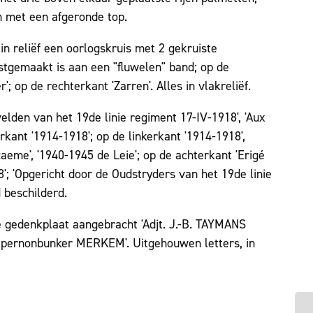
 met een afgeronde top.
in reliëf een oorlogskruis met 2 gekruiste
tgemaakt is aan een "fluwelen" band; op de
; op de rechterkant 'Zarren'. Alles in vlakreliëf.
elden van het 19de linie regiment 17-IV-1918', 'Aux
rkant '1914-1918'; op de linkerkant '1914-1918',
e', '1940-1945 de Leie'; op de achterkant 'Erigé
8'; 'Opgericht door de Oudstryders van het 19de linie
 beschilderd.
e gedenkplaat aangebracht 'Adjt. J.-B. TAYMANS
' 'Epernonbunker MERKEM'. Uitgehouwen letters, in