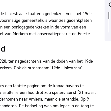
e Liniestraat staat een gedenkzuil voor het 19de
et voormalige gemeentehuis waar zes gedenkplaten
en een oorlogsgedenkteken in de vorm van een
eel van Merkem met observatiepost uit de Eerste
nd
928, ter nagedachtenis van de doden van het 19de
Merkem. Ook de straatnaam '19de Liniestraat'
rs een laatste poging om de kanaalhavens te
 artillerie een hoofdrol zou spelen. Eerst (21 maart
ndernomen naar Amiens, maar die strandde. Op 9
Vlaanderen. De bedoeling was om Ieper in de tang te