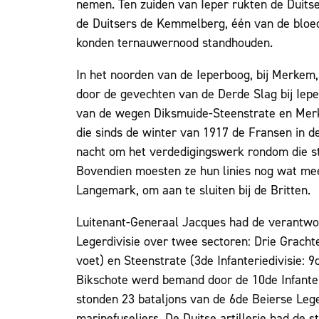
nemen. Ten zuiden van Ieper rukten de Duits
de Duitsers de Kemmelberg, één van de bloed
konden ternauwernood standhouden.
In het noorden van de Ieperboog, bij Merkem
door de gevechten van de Derde Slag bij Iepe
van de wegen Diksmuide-Steenstrate en Merk
die sinds de winter van 1917 de Fransen in d
nacht om het verdedigingswerk rondom die s
Bovendien moesten ze hun linies nog wat meer
Langemark, om aan te sluiten bij de Britten.
Luitenant-Generaal Jacques had de verantwoor
Legerdivisie over twee sectoren: Drie Grachten
voet) en Steenstrate (3de Infanteriedivisie: 
Bikschote werd bemand door de 10de Infanter
stonden 23 bataljons van de 6de Beierse Lege
marinefuseliers. De Duitse artillerie had de s