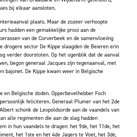
ies bij elkaar aansloten.
anterieaanval plaats. Maar de zozeer verhoopte
eurs hadden een gemakkelijke prooi aan de
oerassen van de Corverbeek en de samenvloeiing
e drogere sector De Kippe slaagden de Beieren erin
nog verder doorstoten. Op het ogenblik dat de aanval
uwen, begon generaal Jacques zijn tegenaanval, met
en bajonet. De Kippe kwam weer in Belgische
se en Belgische doden. Opperbevelhebber Foch
ersoonlijk feliciteren. Generaal Plumer van het 2de
g Albert schonk de Leopoldsorde aan de vaandels van
 aan alle regimenten die aan de slag hadden
m in hun vaandels te dragen: het 9de, het 11de, het
iment, het 1ste en het 4de Jagers te Voet, het 3de,