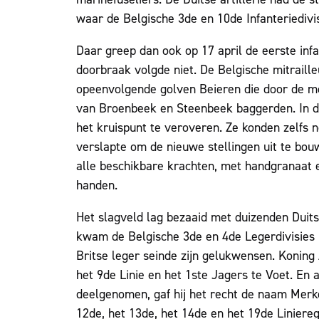
waar de Belgische 3de en 10de Infanteriedivis
Daar greep dan ook op 17 april de eerste inf
doorbraak volgde niet. De Belgische mitraill
opeenvolgende golven Beieren die door de m
van Broenbeek en Steenbeek baggerden. In d
het kruispunt te veroveren. Ze konden zelfs 
verslapte om de nieuwe stellingen uit te bo
alle beschikbare krachten, met handgranaat 
handen.
Het slagveld lag bezaaid met duizenden Duit
kwam de Belgische 3de en 4de Legerdivisies p
Britse leger seinde zijn gelukwensen. Konin
het 9de Linie en het 1ste Jagers te Voet. En
deelgenomen, gaf hij het recht de naam Merke
12de, het 13de, het 14de en het 19de Liniereg