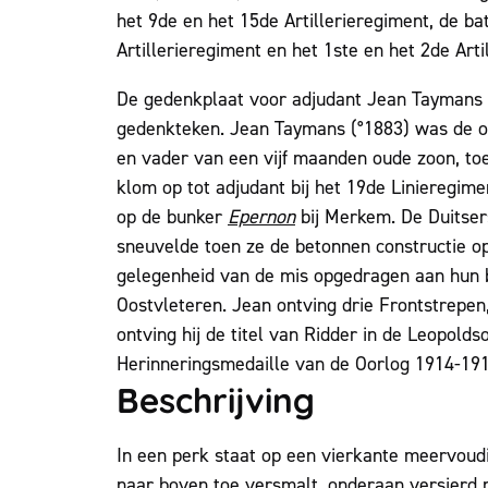
het 9de en het 15de Artillerieregiment, de ba
Artillerieregiment en het 1ste en het 2de Arti
De gedenkplaat voor adjudant Jean Taymans 
gedenkteken. Jean Taymans (°1883) was de o
en vader van een vijf maanden oude zoon, toen 
klom op tot adjudant bij het 19de Linieregim
op de bunker
Epernon
bij Merkem. De Duitser
sneuvelde toen ze de betonnen constructie o
gelegenheid van de mis opgedragen aan hun b
Oostvleteren. Jean ontving drie Frontstrepe
ontving hij de titel van Ridder in de Leopold
Herinneringsmedaille van de Oorlog 1914-191
Beschrijving
In een perk staat op een vierkante meervoudig
naar boven toe versmalt, onderaan versierd m