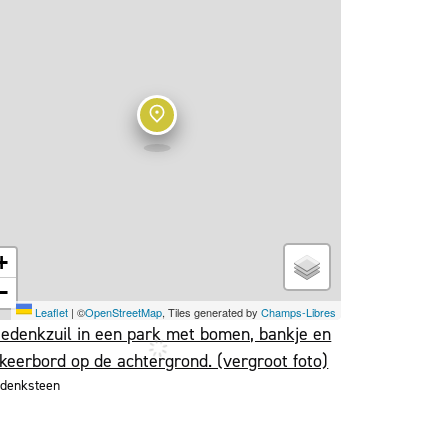
+
−
Leaflet
|
©
OpenStreetMap
, Tiles generated by
Champs-Libres
denksteen