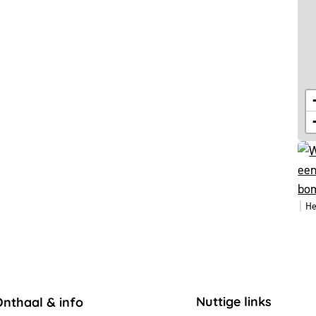
He
ontact & openingsuren
Nuttige links
Onthaal & info