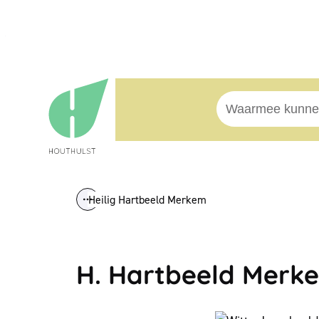
Naar inhoud
Houthulst
Waarmee kunnen w
Heilig Hartbeeld Merkem
Toon alle broodkruimel items
H. Hartbeeld Merk