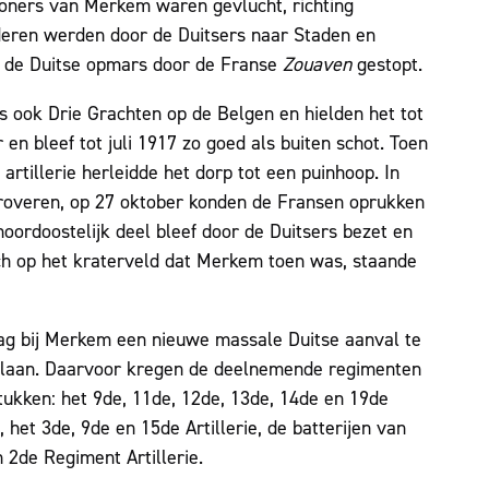
ners van Merkem waren gevlucht, richting
deren werden door de Duitsers naar Staden en
d de Duitse opmars door de Franse
Zouaven
gestopt.
s ook Drie Grachten op de Belgen en hielden het tot
n bleef tot juli 1917 zo goed als buiten schot. Toen
artillerie herleidde het dorp tot een puinhoop. In
roveren, op 27 oktober konden de Fransen oprukken
oordoostelijk deel bleef door de Duitsers bezet en
ich op het kraterveld dat Merkem toen was, staande
ag bij Merkem een nieuwe massale Duitse aanval te
slaan. Daarvoor kregen de deelnemende regimenten
ukken: het 9de, 11de, 12de, 13de, 14de en 19de
 het 3de, 9de en 15de Artillerie, de batterijen van
n 2de Regiment Artillerie.