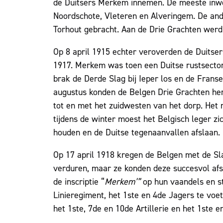
de Duitsers Merkem innemen. De meeste inwo
Noordschote, Vleteren en Alveringem. De an
Torhout gebracht. Aan de Drie Grachten wer
Op 8 april 1915 echter veroverden de Duitser
1917. Merkem was toen een Duitse rustsector e
brak de Derde Slag bij Ieper los en de Franse 
augustus konden de Belgen Drie Grachten he
tot en met het zuidwesten van het dorp. Het n
tijdens de winter moest het Belgisch leger z
houden en de Duitse tegenaanvallen afslaan.
Op 17 april 1918 kregen de Belgen met de Sl
verduren, maar ze konden deze succesvol af
de inscriptie “
Merkem’”
op hun vaandels en st
Linieregiment, het 1ste en 4de Jagers te voet,
het 1ste, 7de en 10de Artillerie en het 1ste e