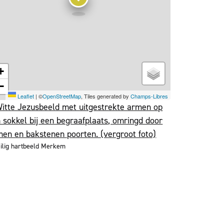
+
−
Leaflet
|
©
OpenStreetMap
, Tiles generated by
Champs-Libres
ilig hartbeeld Merkem
Volg on