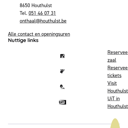
,
8650
Houthulst
051 46 07 31
E-mail
onthaal
@
houthulst.be
Alle contact en openingsuren
Nuttige links
Reservee
zaal
Reservee
tickets
Visit
Houthulst
UiT in
Houthulst
Volg ons op