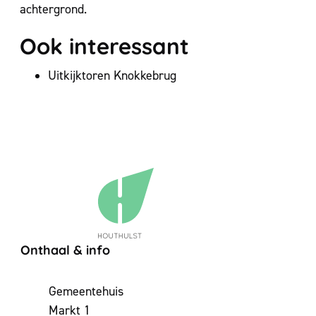
Ook interessant
Uitkijktoren Knokkebrug
Contact & openingsuren
Onthaal & info
Adres
Gemeentehuis
Markt 1