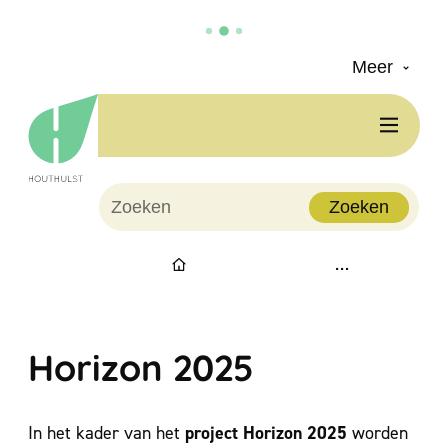
Meer
Naar inhoud
Houthulst
Men
Waarmee kunnen we jou helpen?
Zoeken
Startpagina
Horizon 2025
project Horizon 2025
In het kader van het
worden