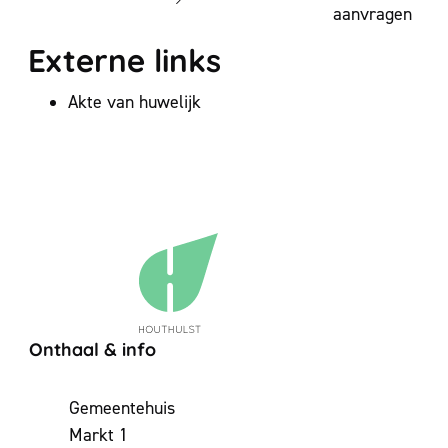
aanvragen
Externe links
Akte van huwelijk
Contact & openingsuren
Onthaal & info
Adres
Gemeentehuis
Markt 1