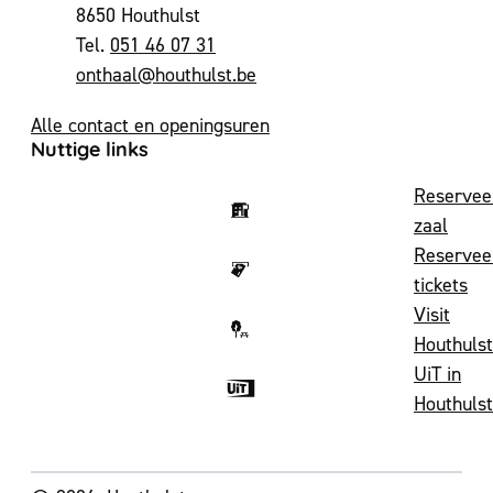
,
8650
Houthulst
051 46 07 31
E-mail
onthaal
@
houthulst.be
Alle contact en openingsuren
Nuttige links
Reservee
zaal
Reservee
tickets
Visit
Houthulst
UiT in
Houthulst
Volg ons op