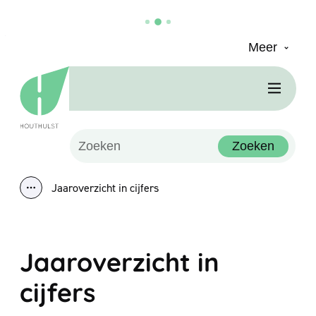
Meer
Naar inhoud
Houthulst
Men
Waarmee kunnen we jou helpen?
Zoeken
Jaaroverzicht in cijfers
Toon alle broodkruimel items
Jaaroverzicht in
cijfers