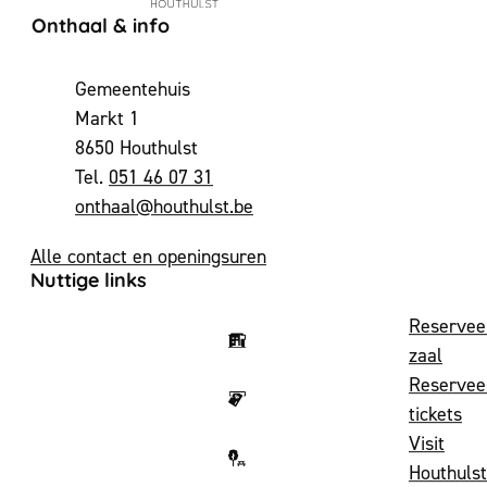
Contact & openingsuren
Onthaal & info
Adres
Gemeentehuis
Markt 1
,
8650
Houthulst
051 46 07 31
E-mail
onthaal
@
houthulst.be
Alle contact en openingsuren
Nuttige links
Reservee
zaal
Reservee
tickets
Visit
Houthulst