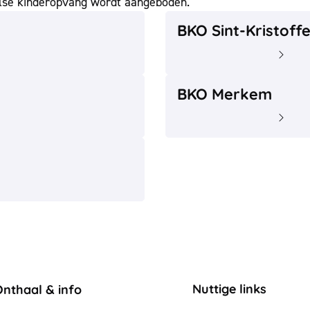
oolse kinderopvang wordt aangeboden.
BKO Sint-Kristoffel
BKO Sint-Kristoffe
Lees
BKO Merkem
BKO Merkem
Lees
ontact & openingsuren
Nuttige links
Onthaal & info