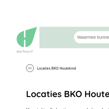
Naar inhoud
Houthulst
Waarmee kunnen w
Locaties BKO Houtekind
Toon alle broodkruimel items
Locaties BKO Hout