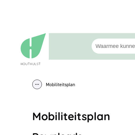
Naar inhoud
Houthulst
Waarmee kunnen w
Mobiliteitsplan
Toon alle broodkruimel items
Mobiliteitsplan