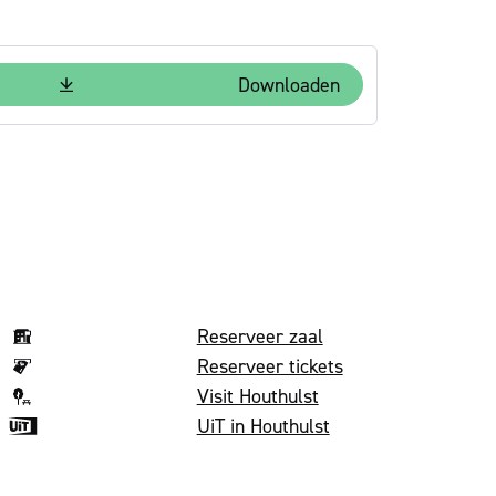
Downloaden
Volg on
Reserveer zaal
Reserveer tickets
Visit Houthulst
UiT in Houthulst