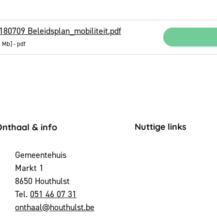
180709 Beleidsplan_mobiliteit.pdf
9 Mb
pdf
ontact & openingsuren
Nuttige links
Onthaal & info
dres
Gemeentehuis
Markt 1
,
8650
Houthulst
051 46 07 31
-mail
onthaal
@
houthulst.be