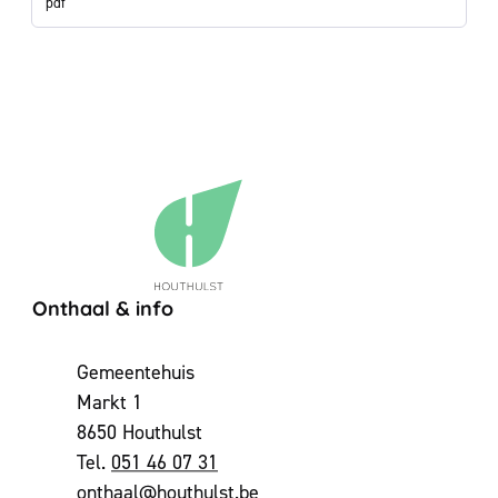
pdf
Contact & openingsuren
Onthaal & info
Adres
Gemeentehuis
Markt 1
,
8650
Houthulst
051 46 07 31
E-mail
onthaal
@
houthulst.be