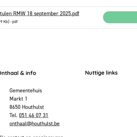
tulen RMW 18 september 2025.pdf
,9 Kb
pdf
ontact & openingsuren
Nuttige links
Onthaal & info
dres
Gemeentehuis
Markt 1
,
8650
Houthulst
051 46 07 31
-mail
onthaal
@
houthulst.be