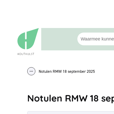
Naar inhoud
Houthulst
Waarmee kunnen w
Notulen RMW 18 september 2025
Toon alle broodkruimel items
Notulen RMW 18 se