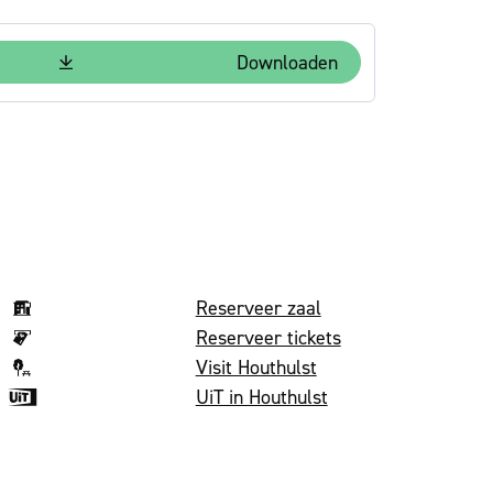
Downloaden
Volg on
Reserveer zaal
Reserveer tickets
Visit Houthulst
UiT in Houthulst