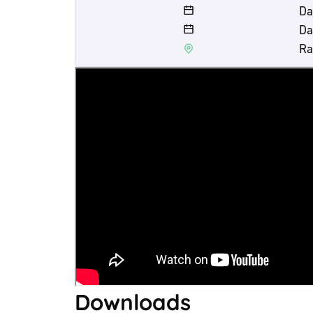
Da
Da
Ra
Downloads