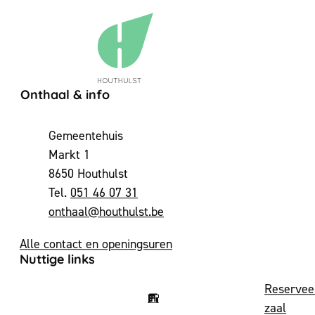
Contact & openingsuren
Onthaal & info
Adres
Gemeentehuis
Markt 1
,
8650
Houthulst
051 46 07 31
E-mail
onthaal
@
houthulst.be
Alle contact en openingsuren
Nuttige links
Reservee
zaal