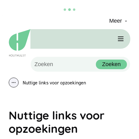
Meer
Naar inhoud
Houthulst
Men
Waarmee kunnen we jou helpen?
Zoeken
Nuttige links voor opzoekingen
Toon alle broodkruimel items
Nuttige links voor
opzoekingen