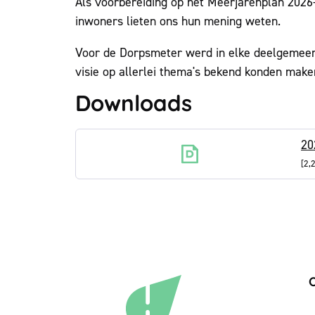
Als voorbereiding op het Meerjarenplan 2026
inwoners lieten ons hun mening weten.
Voor de Dorpsmeter werd in elke deelgemeent
visie op allerlei thema's bekend konden make
Downloads
20
2,
C