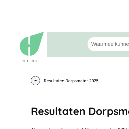
Naar inhoud
Houthulst
Waarmee kunnen w
Resultaten Dorpsmeter 2025
Toon alle broodkruimel items
Resultaten Dorpsm