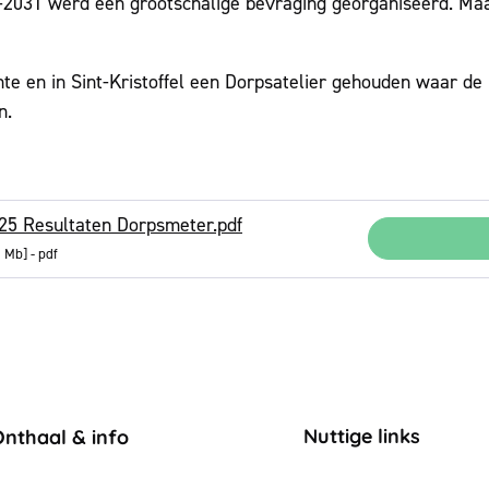
-2031 werd een grootschalige bevraging georganiseerd. Maar
e en in Sint-Kristoffel een Dorpsatelier gehouden waar de
n.
25 Resultaten Dorpsmeter.pdf
2 Mb
pdf
ontact & openingsuren
Nuttige links
Onthaal & info