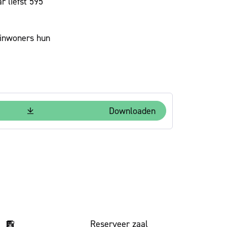
 liefst 595
 inwoners hun
Downloaden
Volg on
Reserveer zaal