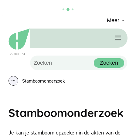
Meer
Naar inhoud
Houthulst
Men
Waarmee kunnen we jou helpen?
Zoeken
Stamboomonderzoek
Toon alle broodkruimel items
Stamboomonderzoek
Je kan je stamboom opzoeken in de akten van de