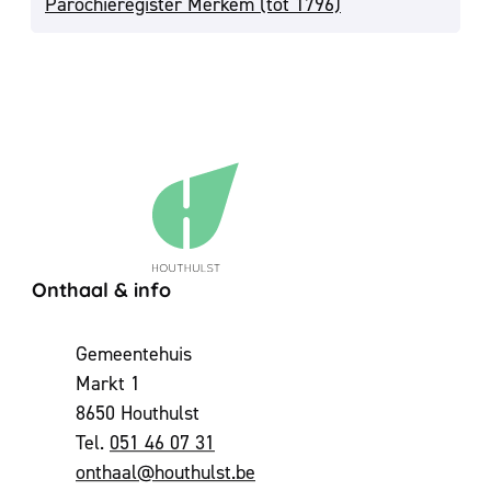
Parochieregister Merkem (tot 1796)
Contact & openingsuren
Onthaal & info
Adres
Gemeentehuis
Markt 1
,
8650
Houthulst
051 46 07 31
E-mail
onthaal
@
houthulst.be