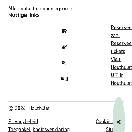
Alle contact en openingsuren
Nuttige links
Reservee
zaal
Reservee
tickets
Visit
Houthulst
UiT in
Houthulst
Volg ons op
© 2026
Houthulst
Privacybeleid
Cookiebeleid
Deel 
Toegankelijkheidsverklaring
Sitemap