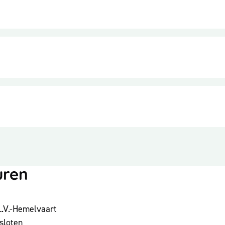
uren
L.V.-Hemelvaart
sloten