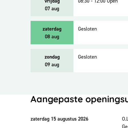
vrijdag
08:30
-
12:00
Open
2026
07 aug
zaterdag
Gesloten
2026
08 aug
zondag
Gesloten
2026
09 aug
Aangepaste openings
zaterdag 15 augustus 2026
O.
Ge