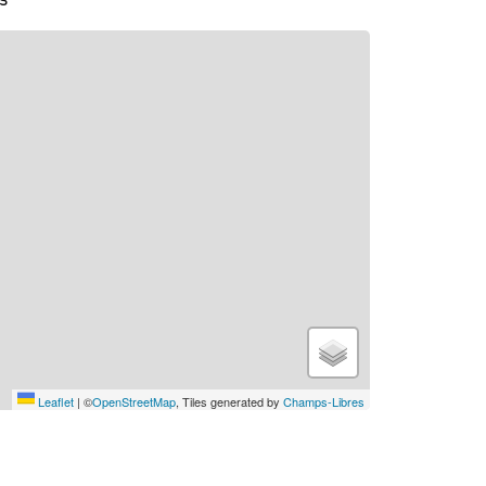
Leaflet
|
©
OpenStreetMap
, Tiles generated by
Champs-Libres