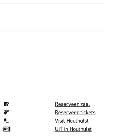
Volg on
Reserveer zaal
Reserveer tickets
Visit Houthulst
UiT in Houthulst