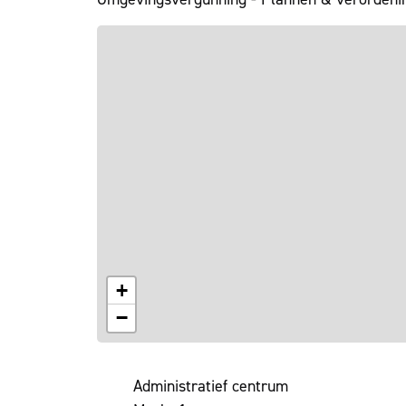
+
−
Adres
Administratief centrum