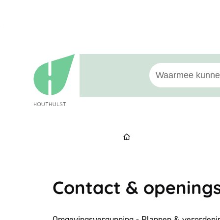
Naar inhoud
Houthulst
Waarmee kunnen w
Start
Contact & opening
Omgevingsvergunning - Plannen & verordening