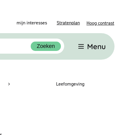
mijn interesses
Stratenplan
Hoog contrast
Menu
Zoeken
Leefomgeving
s