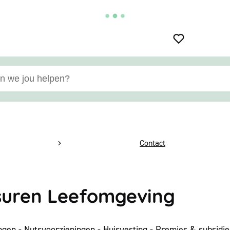
e jou helpen?
pagina
Contact
suren Leefomgeving
en - Nutsvoorzieningen - Huisvesting - Premies & subsidie