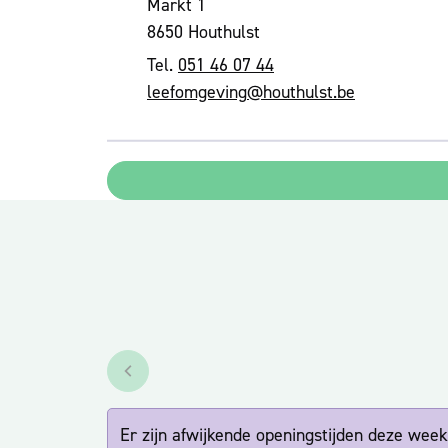
Markt 1
,
8650
Houthulst
051 46 07 44
E-mail
leefomgeving
@
houthulst.be
Bekijk openingsuren van de week hiervo
Er zijn afwijkende openingstijden deze week