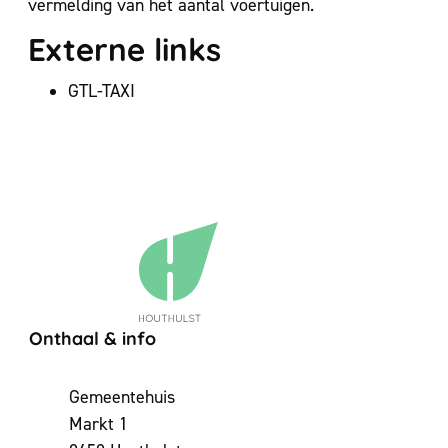
vermelding van het aantal voertuigen.
Externe links
GTL-TAXI
Contact & openingsuren
Onthaal & info
Adres
Gemeentehuis
Markt 1