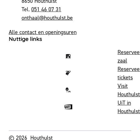
,
8650
Houthulst
051 46 07 31
E-mail
onthaal
@
houthulst.be
Alle contact en openingsuren
Nuttige links
Reservee
zaal
Reservee
tickets
Visit
Houthulst
UiT in
Houthulst
Volg ons op
© 2026
Houthulst