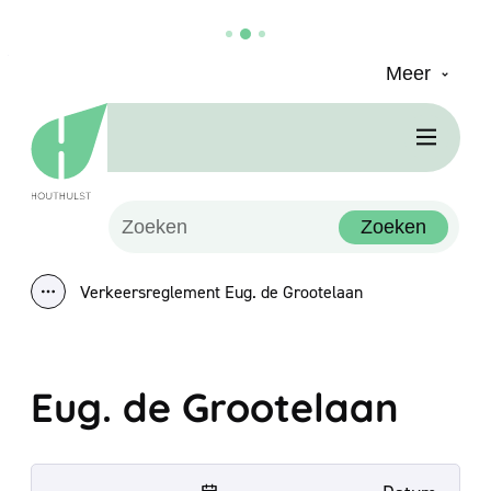
Meer
Naar inhoud
Houthulst
Men
Waarmee kunnen we jou helpen?
Zoeken
Verkeersreglement Eug. de Grootelaan
Toon alle broodkruimel items
Eug. de Grootelaan