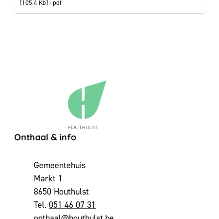
105,4 Kb
pdf
Contact & openingsuren
Onthaal & info
Adres
Gemeentehuis
Markt 1
,
8650
Houthulst
051 46 07 31
E-mail
onthaal
@
houthulst.be