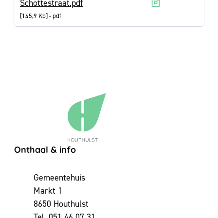
Schottestraat.pdf
145,9 Kb
pdf
Contact & openingsuren
Onthaal & info
Adres
Gemeentehuis
Markt 1
,
8650
Houthulst
051 46 07 31