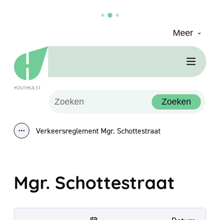
Meer
Naar inhoud
Houthulst
Men
Waarmee kunnen we jou helpen?
Zoeken
Verkeersreglement Mgr. Schottestraat
Toon alle broodkruimel items
Mgr. Schottestraat