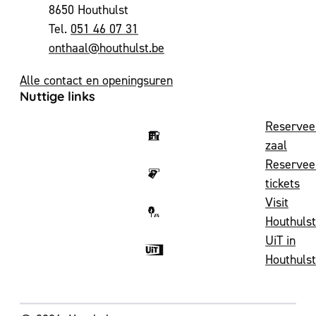
,
8650
Houthulst
051 46 07 31
E-mail
onthaal
@
houthulst.be
Alle contact en openingsuren
Nuttige links
Reservee
zaal
Reservee
tickets
Visit
Houthulst
UiT in
Houthulst
Volg ons op