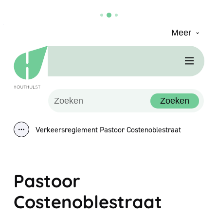
Meer
Naar inhoud
Houthulst
Men
Waarmee kunnen we jou helpen?
Zoeken
Verkeersreglement Pastoor Costenoblestraat
Toon alle broodkruimel items
Pastoor
Costenoblestraat