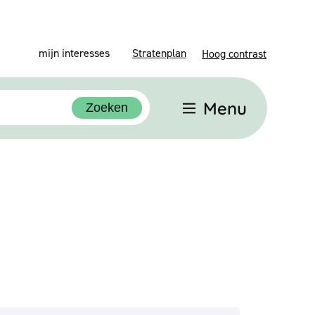
mijn interesses
Stratenplan
Hoog contrast
Menu
Zoeken
rfijn of wijzig resultaten