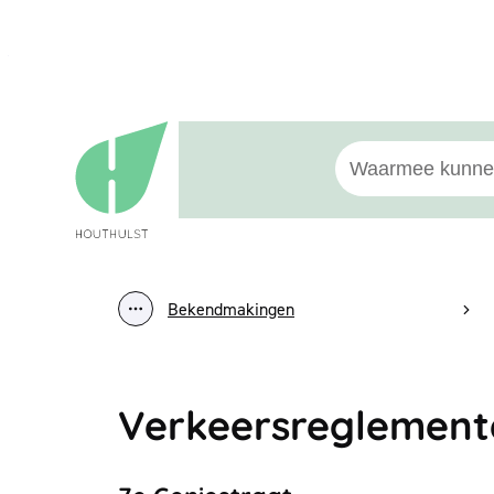
Naar inhoud
Houthulst
Waarmee kunnen w
Bekendmakingen
Toon alle broodkruimel items
Verkeersreglement