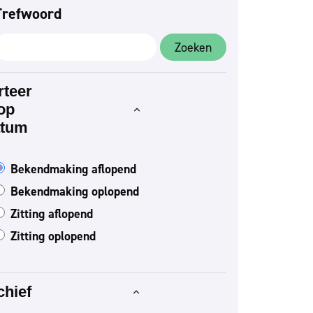
Trefwoord
Zoeken
rteer
op
atum
Bekendmaking aflopend
Bekendmaking oplopend
Zitting aflopend
Zitting oplopend
chief