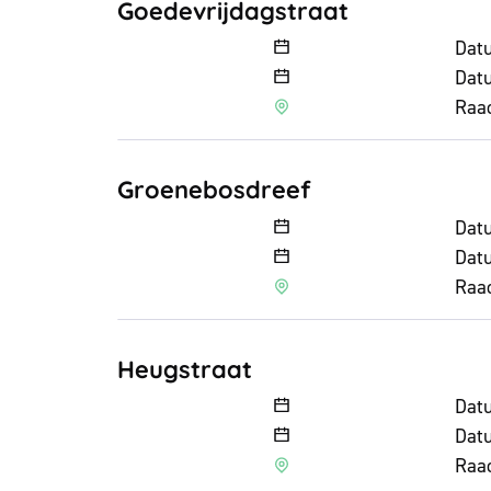
Goedevrijdagstraat
Goedevrijdagstraat
Dat
Datu
Raa
Groenebosdreef
Groenebosdreef
Dat
Datu
Raa
Heugstraat
Heugstraat
Dat
Datu
Raa