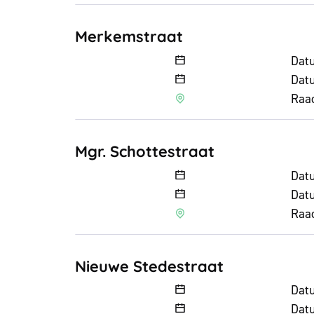
Merkemstraat
Merkemstraat
Dat
Datu
Raa
Mgr. Schottestraat
Mgr. Schottestraat
Dat
Datu
Raa
Nieuwe Stedestraat
Nieuwe Stedestraat
Dat
Datu