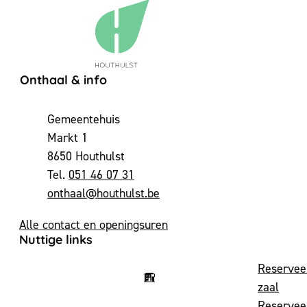
Contact & openingsuren
Onthaal & info
Adres
Gemeentehuis
Markt 1
,
8650
Houthulst
051 46 07 31
E-mail
onthaal
@
houthulst.be
Alle contact en openingsuren
Nuttige links
Reservee
zaal
Reservee