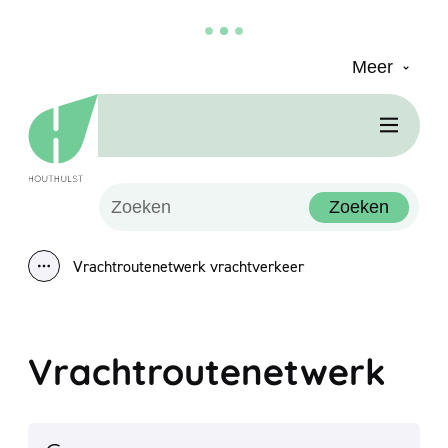
Meer
Naar inhoud
Houthulst
Men
Waarmee kunnen we jou helpen?
Zoeken
Vrachtroutenetwerk vrachtverkeer
Toon alle broodkruimel items
Vrachtroutenetwerk