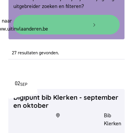
uitgebreider zoeken en filteren?
 naar
w.uitinvlaanderen.be
27 resultaten gevonden.
02
SEP
WO
2026
Digipunt bib Klerken - september en o
Digipunt bib Klerken - september
en oktober
Bib
Klerken