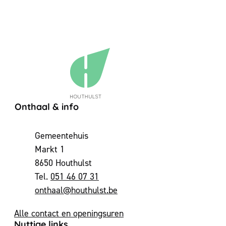
Contact & openingsuren
Onthaal & info
Adres
Gemeentehuis
Markt 1
,
8650
Houthulst
051 46 07 31
E-mail
onthaal
@
houthulst.be
Alle contact en openingsuren
Nuttige links