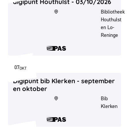
digipunt Houthulst - 03/10/2026
Bibliotheek
Houthulst
en Lo-
Reninge
Dit is een UiT
07
OKT
WO
2026
Digipunt bib Klerken - september en o
Digipunt bib Klerken - september
en oktober
Bib
Klerken
Dit is een UiT