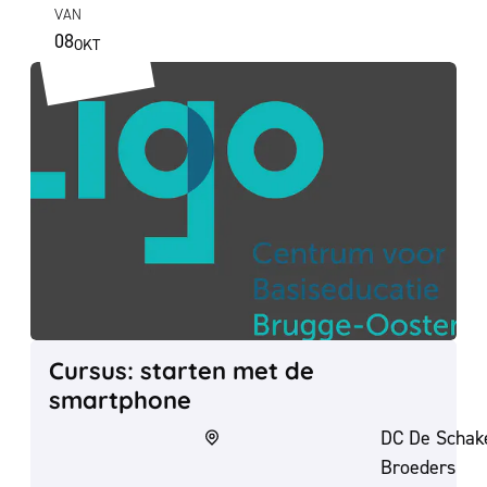
VAN
08
OKT
DO
2026
Cursus: starten met de smartphone
Cursus: starten met de
smartphone
DC De Schake
Broeders