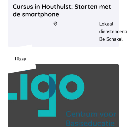
Cursus in Houthulst: Starten met
de smartphone
Lokaal
dienstencen
De Schakel
10
SEP
DO
2026
Cursus: starten met de smartphone