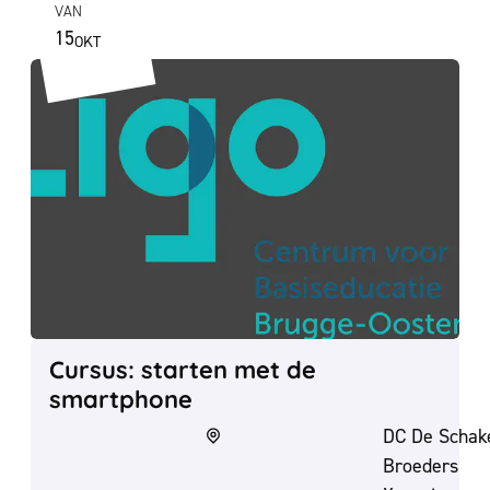
VAN
15
OKT
DO
2026
Cursus: starten met de smartphone
Cursus: starten met de
smartphone
DC De Schake
Broeders