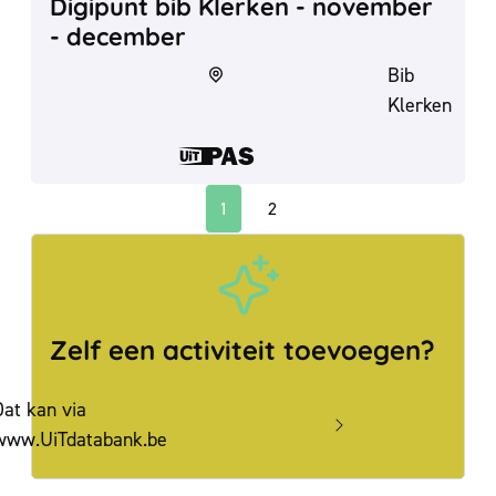
Digipunt bib Klerken - november
- december
Bib
Klerken
Dit is een UiT
1
2
Huidige pagina, pagina
pagina
Zelf een activiteit toevoegen?
Dat kan via
www.UiTdatabank.be