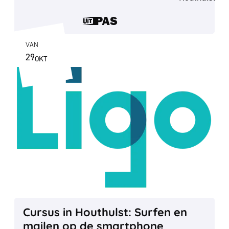
Dit is een UiT
VAN
29
OKT
DO
2026
Cursus in Houthulst: Surfen en mailen
Cursus in Houthulst: Surfen en
mailen op de smartphone