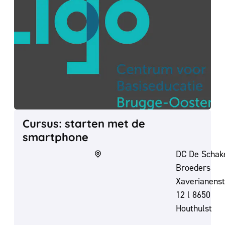
Cursus: starten met de
smartphone
DC De Schake
Broeders
Xaverianenst
12 l 8650
Houthulst