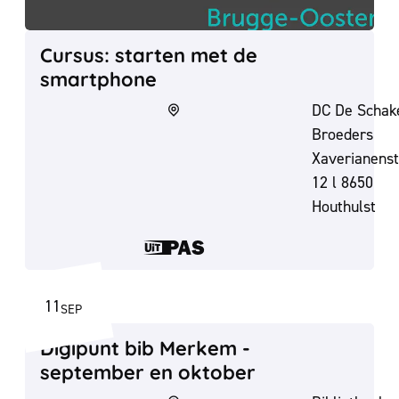
Cursus: starten met de
smartphone
DC De Schake
Broeders
Xaverianenst
12 l 8650
Houthulst
Dit is een UiT
11
SEP
VR
2026
Digipunt bib Merkem - september en o
Digipunt bib Merkem -
september en oktober