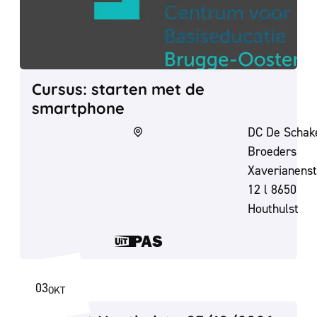
Cursus: starten met de
smartphone
DC De Schake
Broeders
Xaverianenst
12 l 8650
Houthulst
Dit is een UiT
03
OKT
ZA
2026
digipunt Houthulst - 03/10/2026