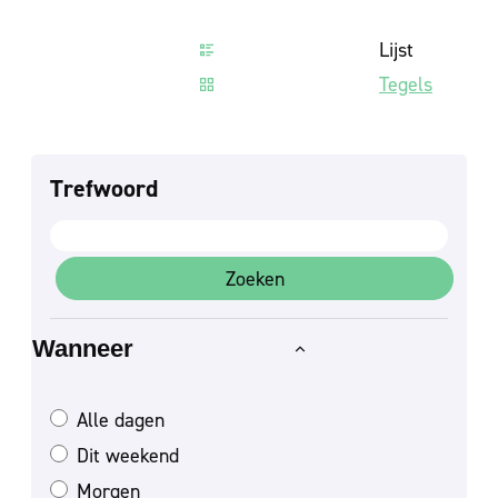
Weergave
Lijst
Tegels
Verfijn of wijzig resultaten
Trefwoord
Zoeken
Wanneer
Alle dagen
Dit weekend
Morgen