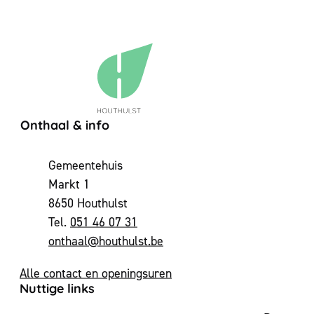
Contact & openingsuren
Onthaal & info
Adres
Gemeentehuis
Markt 1
,
8650
Houthulst
051 46 07 31
E-mail
onthaal
@
houthulst.be
Alle contact en openingsuren
Nuttige links