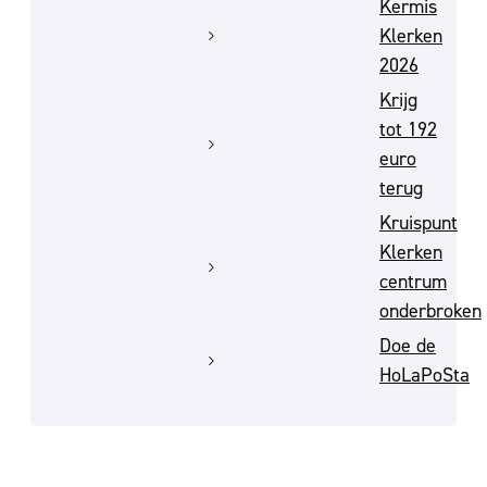
Kermis
Klerken
2026
Krijg
tot 192
euro
terug
Kruispunt
Klerken
centrum
onderbroken
Doe de
HoLaPoSta